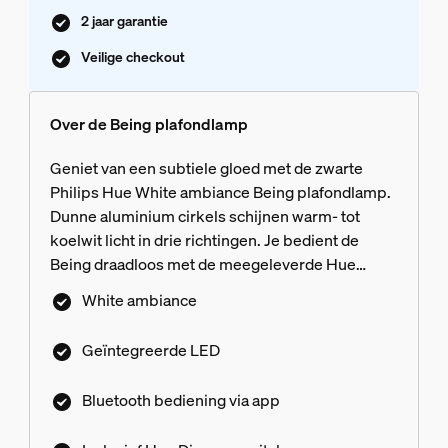
2 jaar garantie
Veilige checkout
Over de Being plafondlamp
Geniet van een subtiele gloed met de zwarte
Philips Hue White ambiance Being plafondlamp.
Dunne aluminium cirkels schijnen warm- tot
koelwit licht in drie richtingen. Je bedient de
Being draadloos met de meegeleverde Hue
dimmer switch of Hue app. Wanneer je deze
White ambiance
plafondlamp verbindt met de Hue Bridge
ontgrendel je alle slimme functies.
Geïntegreerde LED
Bluetooth bediening via app