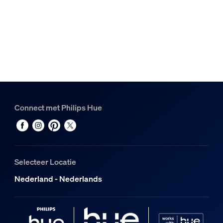
Ja
Dimbaar met afstandsbediening
Ja
Hue dimmer
Ja
Inclusief Hue dimmer switch
Ja
Vast ingebouwde LED-lamp
Connect met Philips Hue
Ja
Ideaal voor sfeercreatie
Ja
Uitbreidbaar met Philips Hue Bridge
Selecteer Locatie
Ja
Nederland - Nederlands
ZigBee Light Link
Ja
Lichtkenmerken