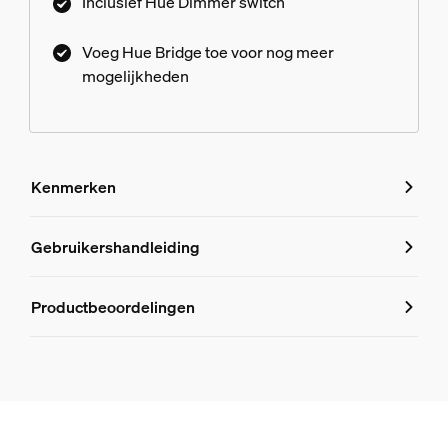
Inclusief Hue Dimmer switch
Voeg Hue Bridge toe voor nog meer
mogelijkheden
Kenmerken
Kenmerken
Gebruikershandleiding
Productnummer (EAN/UPC)
Productbeoordelingen
8719514341135
Design en afwerking
Kleur
Zwart