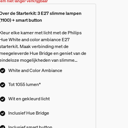
tem niet langer verkrijgbaar
Over de Starterkit: 3 E27 slimme lampen
(1100) + smart button
Kleur elke kamer met licht met de Philips
Hue White and color ambiance E27
starterkit. Maak verbinding met de
meegeleverde Hue Bridge en geniet van de
eindeloze mogelijkheden van slimme
functies. Je bedient je verlichting heel
White and Color Ambiance
eenvoudig via de app, je stem of de
meegeleverde smart-knoppen.
Tot 1055 lumen*
Wit en gekleurd licht
Inclusief Hue Bridge
Inclusief smart button