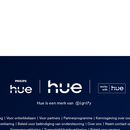
inding nodig om de Bridge Pro s
t meer zonder ⭐
jn Bridge Pro starterkit in vers
ht aan iedereen aanbevelen. De installatie was heel eenvoudig en
soire meegeleverd
Hue is een merk van
ng
Voor ontwikkelaars
Voor partners
Partnerprogramma
Kennisgeving over co
erklaring
Beleid voor beëindiging van ondersteuning
Over ons
Neem contact op
Gegevensverklaring
Toegankelijkheidsverklaring
Beleid voor reviews