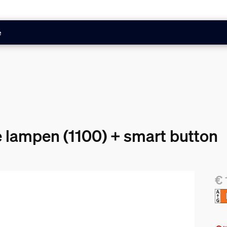
e
e lampen (1100) + smart button
€ 
De 