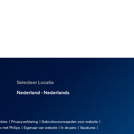
tarterkit te gebruiken?
chillende kamers plaatsen?
Selecteer Locatie
 binnen een paar minuten werkte alles. De app is overzichtelijk 
Nederland - Nederlands
okies
Privacyverklaring
Gebruiksvoorwaarden voor website
 met Philips
Eigenaar van website
In de pers
Vacatures