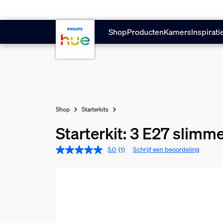
Doorgaan naar inhoud
Shop
Producten
Kamers
Inspirati
Shop
Starterkits
Starterkit: 3 E27 slimm
5.0
(1)
Schrijf een beoordeling