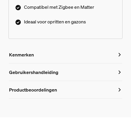
Compatibiliteit met Matter maakt eenvoudigere,
Compatibel met Zigbee en Matter
naadloze integratie mogelijk met apparaten van
andere merken.
Ideaal voor opritten en gazons
Kenmerken
Kenmerken
Gebruikershandleiding
Productnummer (EAN/UPC)
Productbeoordelingen
8721103118516
Design en afwerking
Kleur
Antraciet