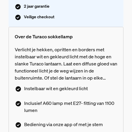
2 jaar garantie
Veilige checkout
Over de Turaco sokkellamp
Verlicht je hekken, opritten en borders met
instelbaar wit en gekleurd licht met de hoge en
slanke Turaco lantaarn. Laat een diffuse gloed van
functioneel licht je de weg wijzen in de
buitenruimte. Of stel de lantaarn in op elke
gewenste kleur om decoratieve highlights toe te
Instelbaar wit en gekleurd licht
voegen aan ingangen en de achtertuin. Bedien de
Turaco moeiteloos met de Hue app en slimme
Inclusief A60 lamp met E27- fitting van 1100
assistenten via een Hue Bridge of Bridge Pro.
lumen
Zigbee netwerkconnectiviteit met een Bridge
voorkomt ongeoorloofde toegang tot het
Bediening via onze app of met je stem
ecosysteem van je slimme lampen.