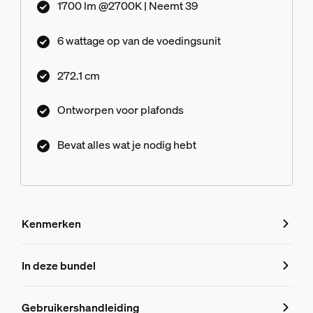
1700 lm @2700K | Neemt 39
6 wattage op van de voedingsunit
272.1 cm
Ontworpen voor plafonds
Bevat alles wat je nodig hebt
Kenmerken
Kenmerken
In deze bundel
Productnummer (EAN/UPC)
Gebruikershandleiding