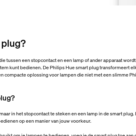
 plug?
die tussen een stopcontact en een lamp of ander apparaat wordt 
 stem kunt bedienen. De Philips Hue smart plug transformeert e
e en compacte oplossing voor lampen die niet met een slimme P
plug?
maar in het stopcontact te steken en een lamp in de smart plug. 
bedienen op een manier van jouw voorkeur.
ruikt om je lampen te bedienen, voeg je de smart plug toe aan d