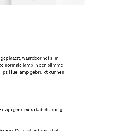
geplaatst, waardoor het slim
lke normale lamp in een slimme
hilips Hue lamp gebruikt kunnen
Er zijn geen extra kabels nodig.
e app. Dat gaat net zoals het