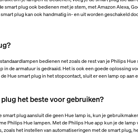
e smart plug ook bedienen met je stem, met Amazon Alexa, Googl
smart plug kan ook handmatig in- en uit worden geschakeld door
lug?
 standaardlampen bedienen net zoals de rest van je Philips Hue
p in de armatuur is gedraaid. Het is ook een goede oplossing v
s de Hue smart plug in het stopcontact, sluit er een lamp op aan
 plug het beste voor gebruiken?
e smart plug aansluit die geen Hue lamp is, kun je gebruikmake
me Philips Hue lampen. Met de Philips Hue app kun je de lamp v
s, zoals het instellen van automatiseringen met de smart plug, h