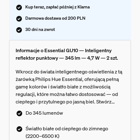
Kup teraz, zapłać później z Klarna
Darmowa dostawa od 200 PLN
30 dni na zwrot
Informacje o Essential GU10 — Inteligentny
reflektor punktowy — 345 lm — 4,7 W — 2 szt.
Wkrocz do świata inteligentnego oświetlenia z tą
żarówką Philips Hue Essential, oferującą pełną
gamę kolorów i światło białe z możliwością
regulacji, które można łatwo dostosować — od
ciepłego i przytulnego po jasną biel. Stwórz
idealny nastrój za pomocą płynnego ściemniania,
Do 345 lumenów
milionów kolorów i biblioteki scen świetlnych
zaprojektowanych przez naszych ekspertów —
Światło białe od ciepłego do zimnego
lub stwórz własne! Zgodna ze wszystkimi
(2200–6500 K)
produktami Philips Hue.