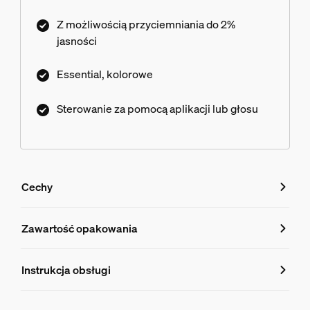
Z możliwością przyciemniania do 2%​
jasności
Essential, kolorowe
Sterowanie za pomocą aplikacji lub głosu
Cechy
Cechy
Zawartość opakowania
Numer produktu (EAN/UPC)
Instrukcja obsługi
8720169392489
Właściwości źródła światła