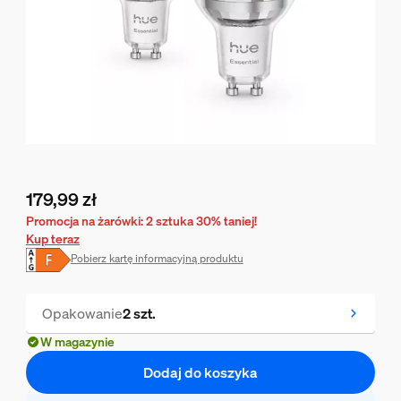
179,99 zł
Obecna cena to 179,99 zł
Promocja na żarówki: 2 sztuka 30% taniej!
Kup teraz
Pobierz kartę informacyjną produktu
Opakowanie
2 szt.
W magazynie
Dodaj do koszyka