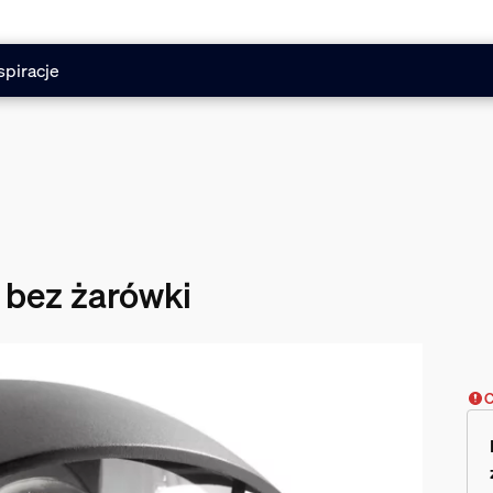
spiracje
 bez żarówki
C