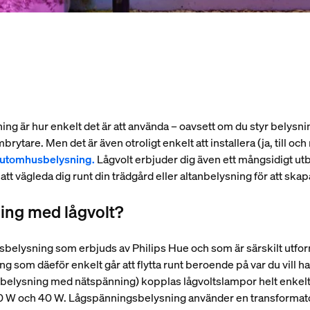
ing är hur enkelt det är att använda – oavsett om du styr bely
brytare. Men det är även otroligt enkelt att installera (ja, till 
 utomhusbelysning.
Lågvolt erbjuder dig även ett mångsidigt utbu
 vägleda dig runt din trädgård eller altanbelysning för att skapa r
ing med lågvolt?
gsbelysning som erbjuds av Philips Hue och som är särskilt ut
 som däeför enkelt går att flytta runt beroende på var du vill ha de
d belysning med nätspänning) kopplas lågvoltslampor helt enkelt i
0 W och 40 W. Lågspänningsbelysning använder en transformato