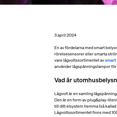
3 april 2024
En av fördelarna med smart belysn
rörelsesensorer eller smarta ström
vare lågvoltssortimentet av
smart
använder lågspänningslampor för att
Vad är utomhusbelysn
Lågvolt är en samling lågspännin
Den är en form av plug&play-lösning
till ditt elsystem hemma (så kalla
Lågvoltssortimentet finns med 10