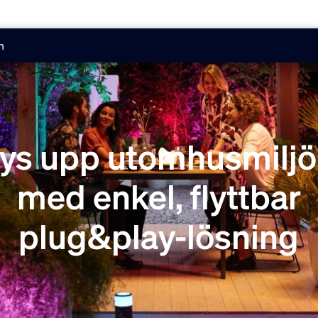
n
ys upp utomhusmilj
med enkel, flyttbar
plug&play-lösning