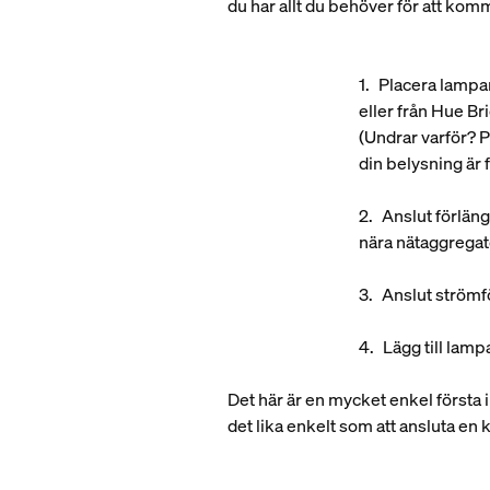
du har allt du behöver för att kom
Placera lampan
eller från Hue Br
(Undrar varför? 
din belysning är
Anslut förlän
nära nätaggregat
Anslut strömfö
Lägg till lam
Det här är en mycket enkel första 
det lika enkelt som att ansluta en 