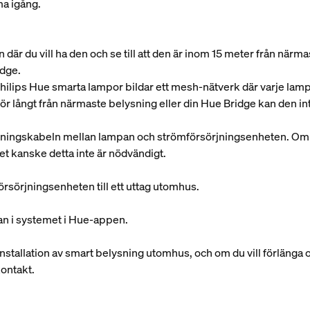
ma igång.
 där du vill ha den och se till att den är inom 15 meter från närm
idge.
Philips Hue smarta lampor bildar ett mesh-nätverk där varje la
 för långt från närmaste belysning eller din Hue Bridge kan den 
gningskabeln mellan lampan och strömförsörjningsenheten. Om di
et kanske detta inte är nödvändigt.
rsörjningsenheten till ett uttag utomhus.
pan i systemet i Hue-appen.
installation av smart belysning utomhus, och om du vill förlänga
kontakt.