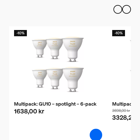
-10%
-10%
Multipack: GU10 – spotlight – 6-pack
Multipack: G
1638,00 kr
3698,00 kr
3328,20 