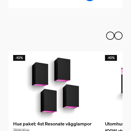
-10%
-10%
Hue paket: 4st Resonate vägglampor
Utomhuspake
100W strömf
7836,00 kr