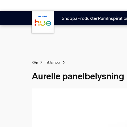
Hoppa till huvudinnehåll
Shoppa
Produkter
Rum
Inspiratio
Köp
Taklampor
Aurelle panelbelysning