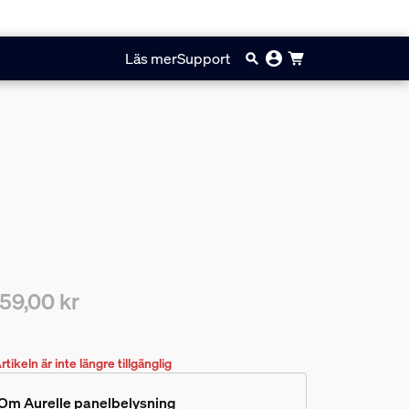
Läs mer
Support
59,00 kr
arande pris är 1959,00 kr
rtikeln är inte längre tillgänglig
Om Aurelle panelbelysning