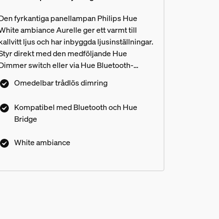
Den fyrkantiga panellampan Philips Hue
White ambiance Aurelle ger ett varmt till
kallvitt ljus och har inbyggda ljusinställningar.
Styr direkt med den medföljande Hue
Dimmer switch eller via Hue Bluetooth-
appen. Lägg till en Philips Hue Bridge och
Omedelbar trådlös dimring
upptäck alla smarta belysningsfunktioner.
Kompatibel med Bluetooth och Hue
Bridge
White ambiance