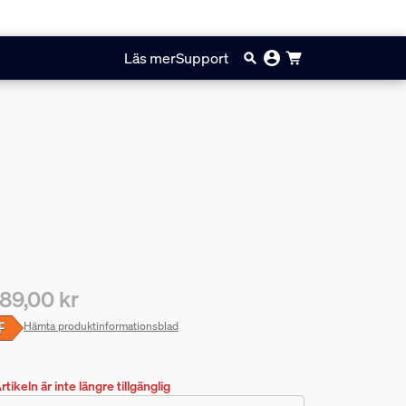
Läs mer
Support
89,00 kr
arande pris är 2189,00 kr
Hämta produktinformationsblad
rtikeln är inte längre tillgänglig