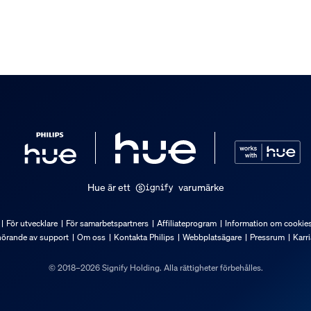
anslutning för att kunna använd
orna från Hue Bridge Pro startpa
 medföljer.
Hue är ett
varumärke
För utvecklare
För samarbetspartners
Affiliateprogram
Information om cookie
hörande av support
Om oss
Kontakta Philips
Webbplatsägare
Pressrum
Karri
© 2018–2026 Signify Holding. Alla rättigheter förbehålles.