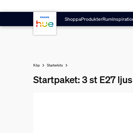
Hoppa till huvudinnehåll
Shoppa
Produkter
Rum
Inspiratio
Köp
Starterkits
Startpaket: 3 st E27 lju