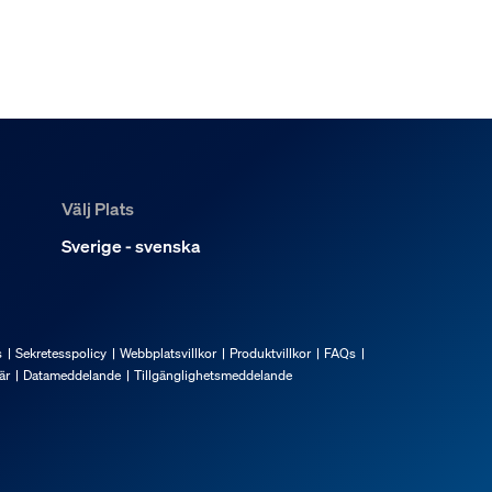
a Hue Bridge Pro startpaket?
ket i olika rum?
Välj Plats
Sverige - svenska
s
Sekretesspolicy
Webbplatsvillkor
Produktvillkor
FAQs
är
Datameddelande
Tillgänglighetsmeddelande