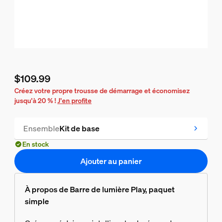
$109.99
Le prix actuel est $109.99
Créez votre propre trousse de démarrage et économisez
jusqu'à 20 % !
J'en profite
Ensemble
Kit de base
En stock
Ajouter au panier
À propos de Barre de lumière Play, paquet
simple