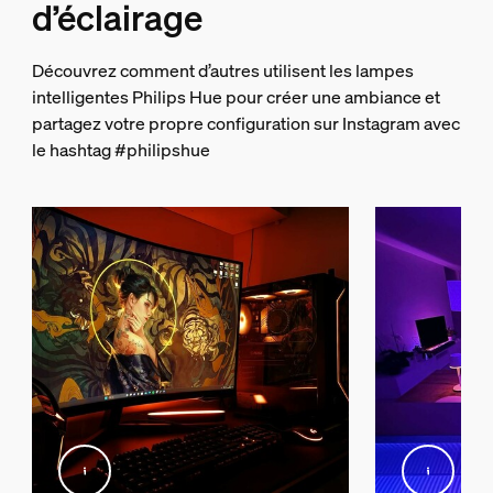
d’éclairage
fonction supplémentaire/accessoire in
Puis-je utiliser une alimentation diffé
Découvrez comment d’autres utilisent les lampes
Piles fournies
intelligentes Philips Hue pour créer une ambiance et
Non
partagez votre propre configuration sur Instagram avec
Intensité variable avec l’appli et l’interrupteur Hue
le hashtag #philipshue
Les barres lumineuses Play ont-elles u
Oui
DEL intégrée
Oui
Bloc d’alimentation inclus
Oui
Type de prise
Type A
Caractéristiques de la lumière
Température de couleur
2000-6500 K