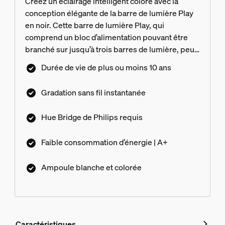
Créez un éclairage intelligent coloré avec la
conception élégante de la barre de lumière Play
en noir. Cette barre de lumière Play, qui
comprend un bloc d’alimentation pouvant être
branché sur jusqu’à trois barres de lumière, peut
être placée en position verticale, horizontale ou à
Durée de vie de plus ou moins 10 ans
l’arrière de votre téléviseur grâce aux dispositifs
de montage inclus.
Gradation sans fil instantanée
Hue Bridge de Philips requis
Faible consommation d’énergie | A+
Ampoule blanche et colorée
Caractéristiques