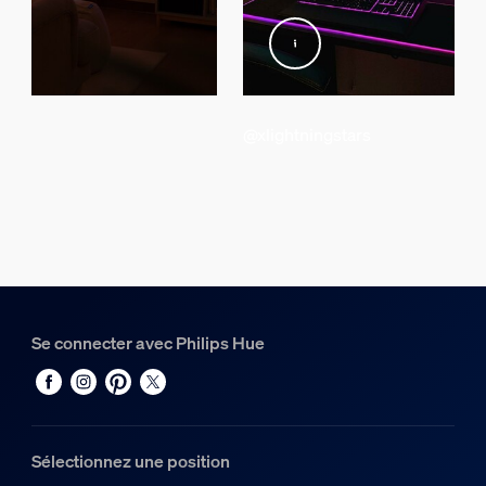
Hauteur
141 mm
Longueur
290 mm
@xlightningstars
Largeur
185 mm
Numéro de matériau (12CN)
929004236501
Dimensions et poids du produit
Longueur du câble
Se connecter avec Philips Hue
2 000
Hauteur totale
157 mm
Longueur hors-tout
Sélectionnez une position
91,4 mm