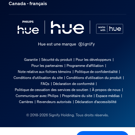
Canada - français
Largeur hors-tout
7,6 mm
Service
Hue est une marque
Garantie
2 ans
Garantie
Sécurité du produit
Pour les développeurs
Fiche technique
Pour les partenaires
Programme d'affiliation
Note relative aux fichiers témoins
Politique de confidentialité
Conditions d'utilisation du site
Conditions d'utilisation du produit
Flux lumineux de 4 000 K
FAQs
Déclaration de conformité
1 035
Politique de cessation des services de soutien
À propos de nous
Communiquer avec Philips
Propriétaire du site
Espace médias
Couleur de la lumière
Carrières
Revendeurs autorisés
Déclaration d'accessibilité
Lumière colorée et blanche (RVBB)
Alimentation principale
© 2018-2026 Signify Holding. Tous droits réservés.
100-240 V
Code IP