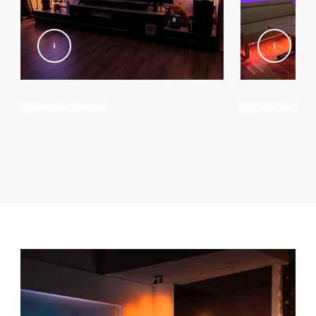
@suwolae.home
@shigunaru_c