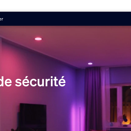
er
de sécurité