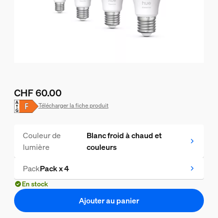
CHF 60.00
Le prix actuel est CHF 60.00
Télécharger la fiche produit
Couleur de
Blanc froid à chaud et
lumière
couleurs
Pack
Pack x 4
En stock
Ajouter au panier