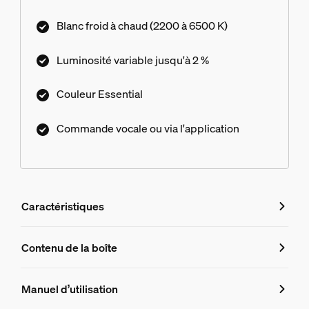
millions de couleurs et une bibliothèque de
Blanc froid à chaud (2200 à 6500 K)
scénarios de lumière conçus par nos experts, ou
personnalisez-les ! Compatible avec tous les
Luminosité variable jusqu'à 2 %
produits Philips Hue.
Couleur Essential
Commande vocale ou via l'application
Caractéristiques
Caractéristiques
Contenu de la boîte
Numéro de produit (EAN/UPC)
Manuel d’utilisation
8720169392304