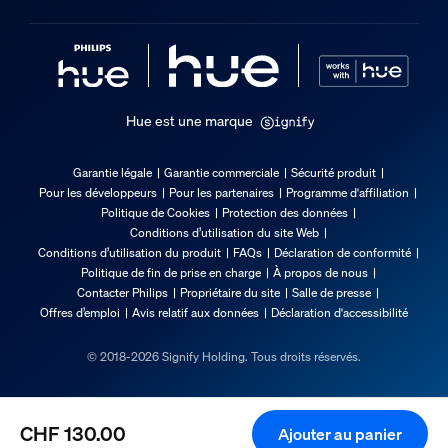
Entretien
Garantie
2 ans
Spécificités techniques
Hue est une marque
Flux lumineux à 4000 K
Garantie légale
Garantie commerciale
Sécurité produit
Pour les développeurs
Pour les partenaires
Programme d'affiliation
590
Politique de Cookies
Protection des données
Couleur de lumière
Conditions d’utilisation du site Web
Lumière colorée et blanche (RGBW)
Conditions d’utilisation du produit
FAQs
Déclaration de conformité
Politique de fin de prise en charge
À propos de nous
Puissance électrique
Contacter Philips
Propriétaire du site
Salle de presse
De 220 à 240 V, 50-60 Hz
Offres d’emploi
Avis relatif aux données
Déclaration d'accessibilité
Puissance de l'ampoule incluse
© 2018-2026 Signify Holding. Tous droits réservés.
8
Puissance max. ampoule de rechange
8
CHF 130.00
Ajouter au panier