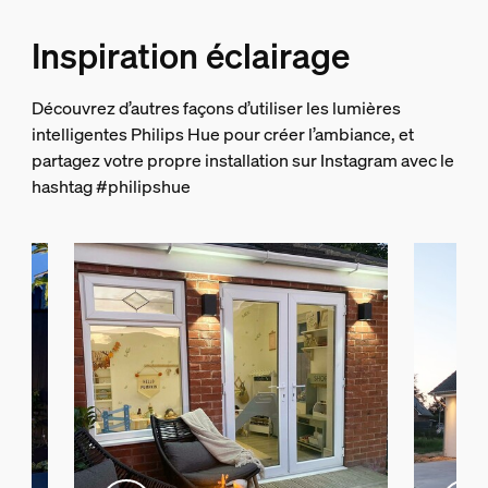
Conçu spécialement pour
Inspiration éclairage
Jardin, Patio
Type
Découvrez d’autres façons d’utiliser les lumières
Appliques murales
intelligentes Philips Hue pour créer l’ambiance, et
partagez votre propre installation sur Instagram avec le
Dimensions et poids de l’emballage
hashtag #philipshue
Code barre produit
8719514466777
Poids net
0.61 kg
Poids brut
0.89 kg
Hauteur
168 mm
Longueur