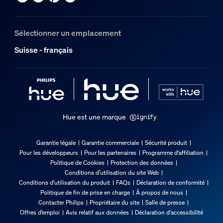
Humidité fonctionnement
5 %<H<95 % (sans condensation)
Sélectionner un emplacement
Quelle est la portée d'une configuratio
Température de fonctionnement
Suisse - français
-20 °C à 45 °C
Options/accessoires inclus
Gradable avec l'application et la télécommande Hue
Oui
Hue est une marque
Garantie
Garantie légale
Garantie commerciale
Sécurité produit
Pour les développeurs
Pour les partenaires
Programme d'affiliation
2 ans
Politique de Cookies
Protection des données
Oui
Conditions d’utilisation du site Web
Conditions d’utilisation du produit
FAQs
Déclaration de conformité
Caractéristiques lumineuses
Politique de fin de prise en charge
À propos de nous
Contacter Philips
Propriétaire du site
Salle de presse
Offres d’emploi
Avis relatif aux données
Déclaration d'accessibilité
Indice de rendu de couleur (IRC)