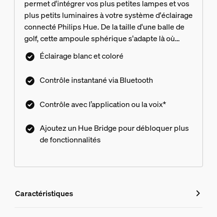
permet d'intégrer vos plus petites lampes et vos
plus petits luminaires à votre système d'éclairage
connecté Philips Hue. De la taille d'une balle de
golf, cette ampoule sphérique s'adapte là où
d'autres ampoules E14 plus longues ne le
Éclairage blanc et coloré
peuvent pas. Disponible en White, White
Ambiance, ou White & Color Ambiance, cette
Contrôle instantané via Bluetooth
ampoule sphérique apporte des millions de
nuances de lumière blanche ou colorée à
Contrôle avec l’application ou la voix*
n'importe quelle pièce de votre maison.
Ajoutez un Hue Bridge pour débloquer plus
de fonctionnalités
Caractéristiques