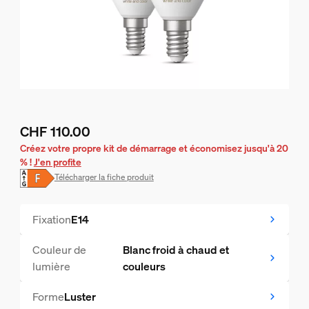
CHF 110.00
Le prix actuel est CHF 110.00
Créez votre propre kit de démarrage et économisez jusqu'à 20
% !
J'en profite
Télécharger la fiche produit
Fixation
E14
Couleur de
Blanc froid à chaud et
lumière
couleurs
Forme
Luster