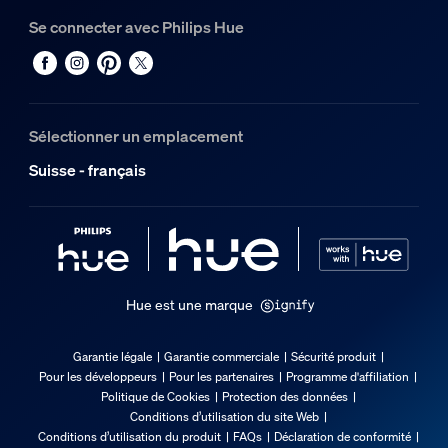
Se connecter avec Philips Hue
Environnement
Comment savoir si je peux utiliser un 
Humidité fonctionnement
5 %<H<95 % (sans condensation)
Sélectionner un emplacement
Quelle est la portée d'une configuratio
Température de fonctionnement
Suisse - français
-20 °C à 45 °C
Options/accessoires inclus
Gradable avec l'application et la télécommande Hue
Oui
Hue est une marque
Garantie
Garantie légale
Garantie commerciale
Sécurité produit
Pour les développeurs
Pour les partenaires
Programme d'affiliation
2 ans
Politique de Cookies
Protection des données
Oui
Conditions d’utilisation du site Web
Conditions d’utilisation du produit
FAQs
Déclaration de conformité