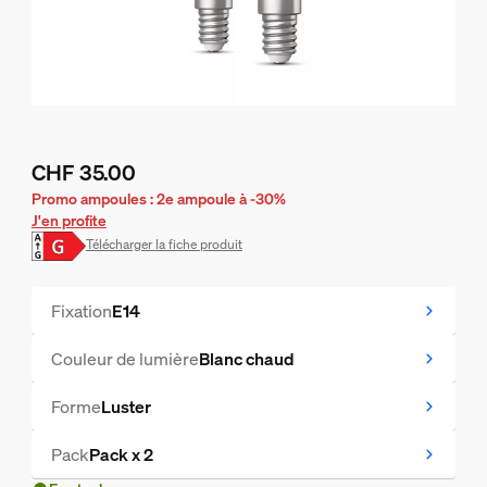
CHF 35.00
Le prix actuel est CHF 35.00
Promo ampoules : 2e ampoule à -30%
J'en profite
Télécharger la fiche produit
Fixation
E14
Couleur de lumière
Blanc chaud
Forme
Luster
Pack
Pack x 2