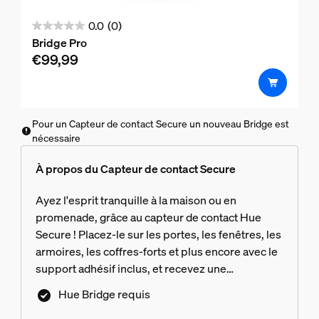
0.0
(0)
0.0
Bridge Pro
sur
€99,99
5
étoiles.
Pour un Capteur de contact Secure un nouveau Bridge est
nécessaire
À propos du Capteur de contact Secure
Ayez l'esprit tranquille à la maison ou en
promenade, grâce au capteur de contact Hue
Secure ! Placez-le sur les portes, les fenêtres, les
armoires, les coffres-forts et plus encore avec le
support adhésif inclus, et recevez une
notification ou allumez les lumières en cas
Hue Bridge requis
d’ouverture.