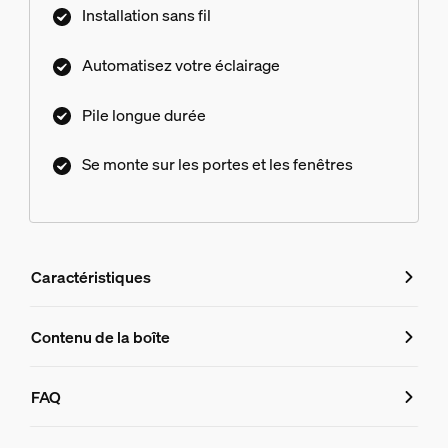
Installation sans fil
Automatisez votre éclairage
Pile longue durée
Se monte sur les portes et les fenêtres
Caractéristiques
Caractéristiques
Contenu de la boîte
Numéro de produit (EAN/UPC)
FAQ
8719514487161
FAQ