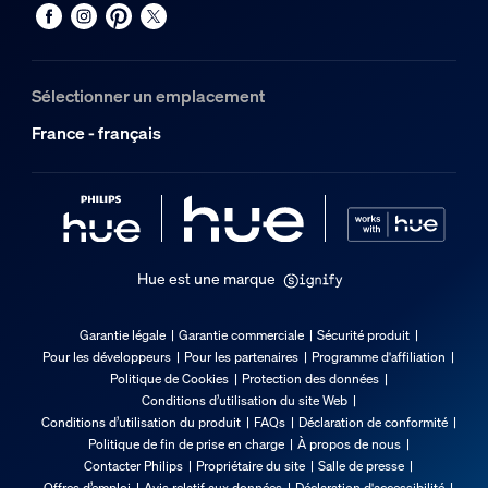
Spécificités techniques
Type batterie
Sélectionner un emplacement
CR2
France - français
Code IP
IP20
Classe de protection
Classe III - Très basse tension de sécurité
Options de montage
Hue est une marque
Porte, Fenêtre
Garantie légale
Garantie commerciale
Sécurité produit
Le capteur de contact
Pour les développeurs
Pour les partenaires
Programme d'affiliation
Politique de Cookies
Protection des données
Conditions d’utilisation du site Web
Hauteur
Conditions d’utilisation du produit
FAQs
Déclaration de conformité
7 cm
Politique de fin de prise en charge
À propos de nous
Largeur
Contacter Philips
Propriétaire du site
Salle de presse
Offres d’emploi
Avis relatif aux données
Déclaration d'accessibilité