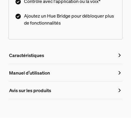
Contrôle avec l'application ou la voix*
Ajoutez un Hue Bridge pour débloquer plus
de fonctionnalités
Caractéristiques
Caractéristiques
Manuel d’utilisation
Numéro de produit (EAN/UPC)
Avis sur les produits
8720169318557
Design et finition
Couleur
Noir