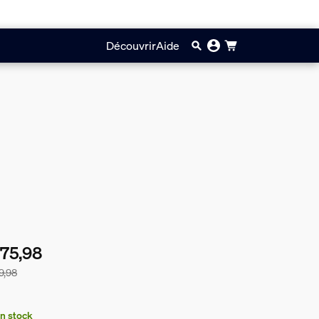
Découvrir
Aide
75,98
9,98
prix du lot est de €175,98, le prix des produits de ce lot vendus
n stock