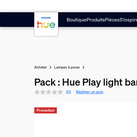
Aller au contenu principal
Boutique
Produits
Pièces
S'inspir
Acheter
Lampes à poser
Pack : Hue Play light b
(0)
Rédiger un avis
Promotion