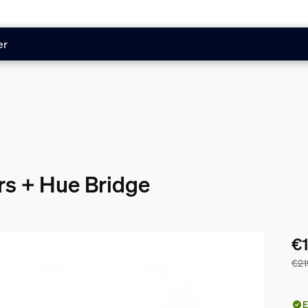
er
ars + Hue Bridge
€1
€21
Le 
E