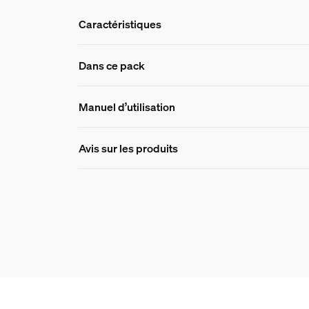
Caractéristiques
Caractéristique
Dans ce pack
Manuel d’utilisation
Numéro de produit (EAN/UPC)
8719514871229
Avis sur les produits
Informations produit
Hue White and Color Ambiance Hue Play pack 
1
Hue Hue Bridge
1