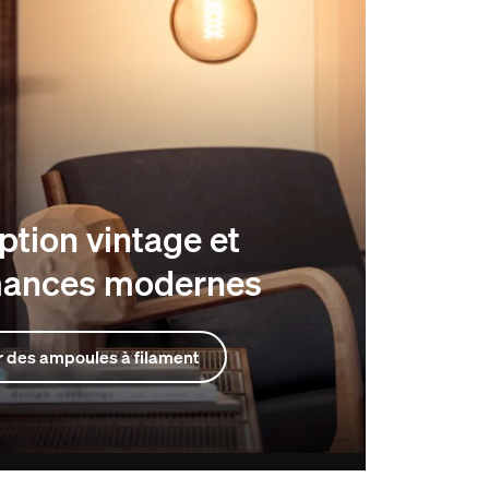
tion vintage et
mances modernes
 des ampoules à filament