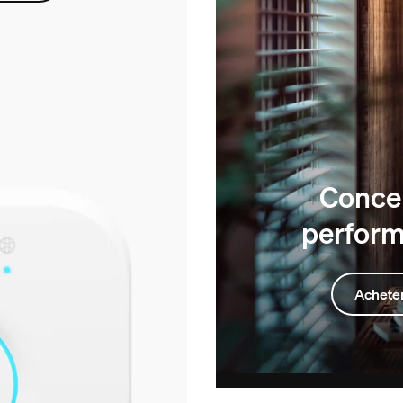
Concep
perfor
Acheter