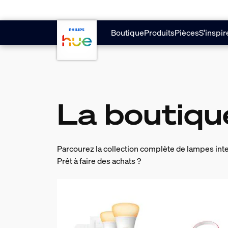
Aller au contenu principal
Boutique
Produits
Pièces
S'inspir
La boutiqu
Parcourez la collection complète de lampes intel
Prêt à faire des achats ?