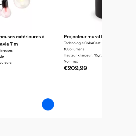
neuses extérieures à
Projecteur mural Hue Play
avia 7 m
Technologie ColorCast
1035 lumens
mineuses
Hauteur x largeur : 15,7 x 9,1 cm
ide
Noir mat
ouleurs
€209,99