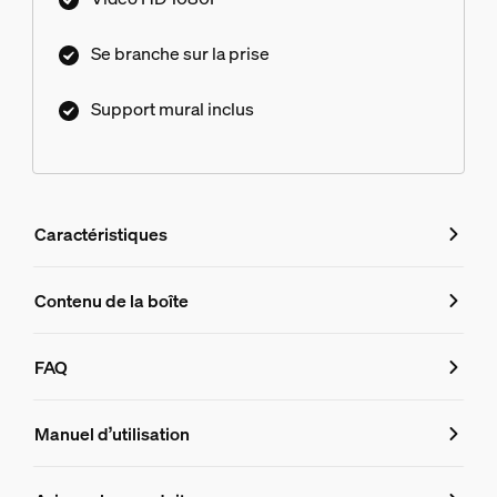
Se branche sur la prise
Support mural inclus
Caractéristiques
Caractéristiques
Contenu de la boîte
Numéro de produit (EAN/UPC)
FAQ
8719514492677
FAQ
Design et finition
Manuel d’utilisation
Couleur