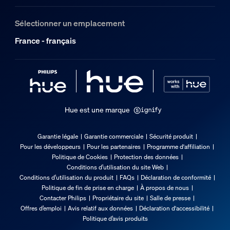
Angle de vision de l’objectif de la caméra (degrés)
141,2
Sélectionner un emplacement
Adaptateur pour caméra
France - français
12VDC/24DC
La caméra
Résolution vidéo max.
1080P
Hue est une marque
Fonctionnalités vidéo
End to end encryption
Garantie légale
Garantie commerciale
Sécurité produit
Pour les développeurs
Pour les partenaires
Programme d'affiliation
Détection de mouvement
Politique de Cookies
Protection des données
Oui
Conditions d’utilisation du site Web
Conditions d’utilisation du produit
FAQs
Déclaration de conformité
Vis. nocturne
Politique de fin de prise en charge
À propos de nous
Oui, avec LED infrarouge
Contacter Philips
Propriétaire du site
Salle de presse
Offres d’emploi
Avis relatif aux données
Déclaration d'accessibilité
Placement de la caméra
Politique d’avis produits
Jardin et terrasse, Jardin