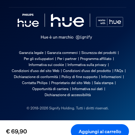
Funzionalità aggiuntiva/accessorio inc
Intensità regolabile con app Hue e interruttore
Sì
Hue è un marchio
Garanzia
Garanzia legale
Garanzia commerci
Sicurezza dei prodotti
Per gli sviluppatori
Per i partner
Programma affiliato
2 anni
Informativa sui cookie
Informativa sulla privacy
Sì
Condizioni d'uso del sito Web
Condizioni d'uso del prodotto
FAQs
Dichiarazione di conformità
Policy di fine supporto
Informazioni
Caratteristiche luce
Contatta Philips
Proprietario del sito Web
Sala stampa
Opportunità di carriera
Informativa sui dati
Dichiarazione di accessibilità
Indice di resa cromatica (CRI)
≥80
© 2018-2026 Signify Holding. Tutti i diritti riservati.
Temperatura del colore
2200-6500 K
€ 69,90
Aggiungi al carrello