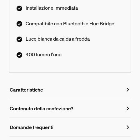
Installazione immediata
Compatibile con Bluetooth e Hue Bridge
Luce bianca da calda a fredda
400 lumen l'uno
Caratteristiche
Caratteristiche
Contenuto della confezione?
Numero di prodotto (EAN/UPC)
Domande frequenti
8720169230095