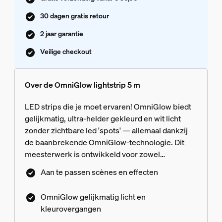
30 dagen gratis retour
2 jaar garantie
Veilige checkout
Over de OmniGlow lightstrip 5 m
LED strips die je moet ervaren! OmniGlow biedt
gelijkmatig, ultra-helder gekleurd en wit licht
zonder zichtbare led 'spots' — allemaal dankzij
de baanbrekende OmniGlow-technologie. Dit
meesterwerk is ontwikkeld voor zowel
sfeerverlichting als functionele verlichting en
Aan te passen scènes en effecten
verdient een plekje in je keuken, woonkamer,
slaapkamer of trappenhuis. Ervaar
OmniGlow gelijkmatig licht en
supervloeiende dynamische en natuurlijkere
kleurovergangen
effecten dankzij microLED's met CSP (Chip-scale