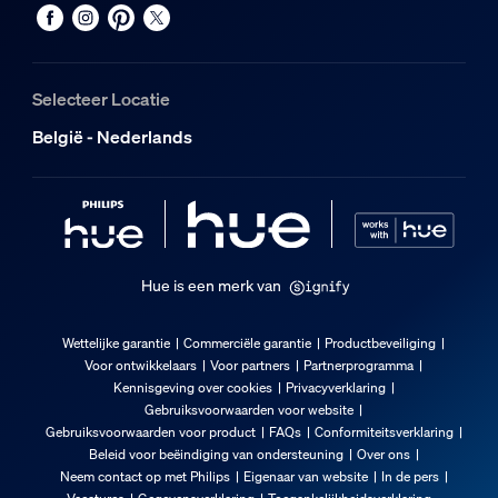
Nee
Ingangsspanning
220V-240V
Selecteer Locatie
Lengte
België - Nederlands
5.000 mm
Diversen
Type
Lichtstrips
Hue is een merk van
Afmetingen en gewicht verpakking
Wettelijke garantie
Commerciële garantie
Productbeveiliging
Voor ontwikkelaars
Voor partners
Partnerprogramma
EAN/UPC - product
Kennisgeving over cookies
Privacyverklaring
8721103089434
Gebruiksvoorwaarden voor website
Gebruiksvoorwaarden voor product
FAQs
Conformiteitsverklaring
Nettogewicht
Beleid voor beëindiging van ondersteuning
Over ons
0,8 kg
Neem contact op met Philips
Eigenaar van website
In de pers