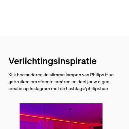
Kleur
White
Kleur(en)
Multi Color
Materiaal
Silicone
Duurzaamheid
Verlichtingsinspiratie
Nominale levensduur
Kijk hoe anderen de slimme lampen van Philips Hue
25.000
gebruiken om sfeer te creëren en deel jouw eigen
Milieu
creatie op Instagram met de hashtag #philipshue
Vochtigheid wanneer in werking
0%<H<80% (niet-condenserend)
Extra onderdeel/accessoire meegeleve