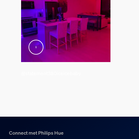
Inclusief batterijen
Nee
Met kleurverandering (LED)
Ja
Dimbaar
Ja
Lichtkenmerken
@statement380iceicebaby
Kleurweergave-index (CRI)
80
Lichtsnoer/lightstrip
Knipmogelijkheden
Ja
Connect met Philips Hue
Uitbreidbaarheid