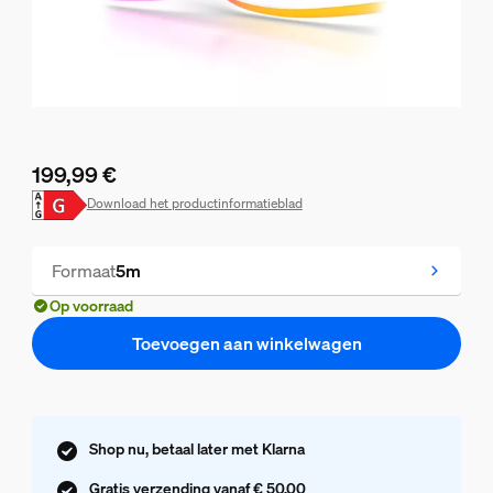
199,99 €
De huidige prijs is 199,99 €
Download het productinformatieblad
Formaat
5m
Op voorraad
Toevoegen aan winkelwagen
Shop nu, betaal later met Klarna
Gratis verzending vanaf € 50,00