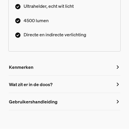
package). Maak lichtscènes persoonlijk met de
Ultrahelder, echt wit licht
Hue-app en spraakbediening.
4500 lumen
Directe en indirecte verlichting
Kenmerken
Kenmerken
Wat zit er in de doos?
Productnummer (EAN/UPC)
Gebruikershandleiding
8721103089434
Design en afwerking