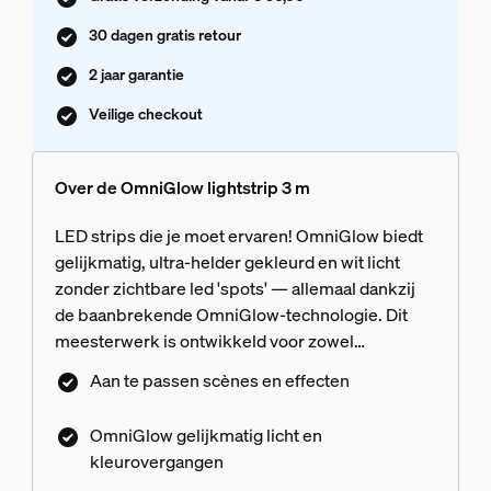
30 dagen gratis retour
2 jaar garantie
Veilige checkout
Over de OmniGlow lightstrip 3 m
LED strips die je moet ervaren! OmniGlow biedt
gelijkmatig, ultra-helder gekleurd en wit licht
zonder zichtbare led 'spots' — allemaal dankzij
de baanbrekende OmniGlow-technologie. Dit
meesterwerk is ontwikkeld voor zowel
sfeerverlichting als functionele verlichting en
Aan te passen scènes en effecten
verdient een plekje in je keuken, woonkamer,
slaapkamer of trappenhuis. Ervaar
OmniGlow gelijkmatig licht en
supervloeiende dynamische en natuurlijkere
kleurovergangen
effecten dankzij microLED's met CSP (Chip-scale