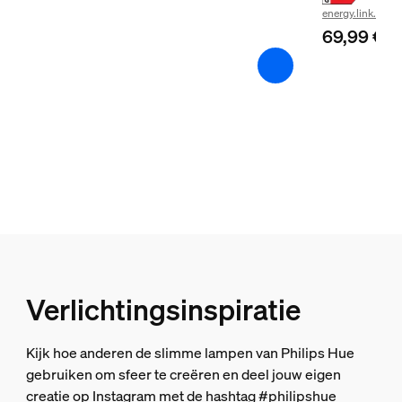
energy.link.label
Inclusief batterijen
69,99 €
Nee
Met kleurverandering (LED)
Ja
Dimbaar
Ja
Lichtkenmerken
Kleurweergave-index (CRI)
80
Lichtsnoer/lightstrip
Verlichtingsinspiratie
Knipmogelijkheden
Kijk hoe anderen de slimme lampen van Philips Hue
Ja
gebruiken om sfeer te creëren en deel jouw eigen
creatie op Instagram met de hashtag #philipshue
Uitbreidbaarheid