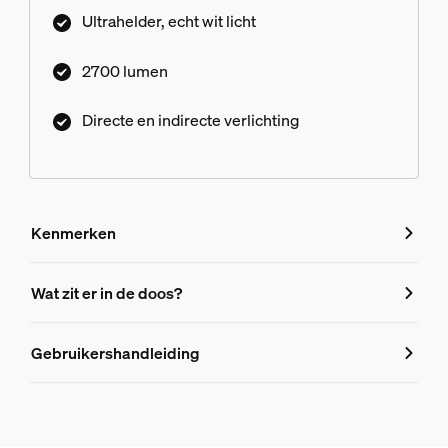
package). Maak lichtscènes persoonlijk met de
Ultrahelder, echt wit licht
Hue-app en spraakbediening.
2700 lumen
Directe en indirecte verlichting
Kenmerken
Kenmerken
Wat zit er in de doos?
Productnummer (EAN/UPC)
Gebruikershandleiding
8721103089335
Design en afwerking