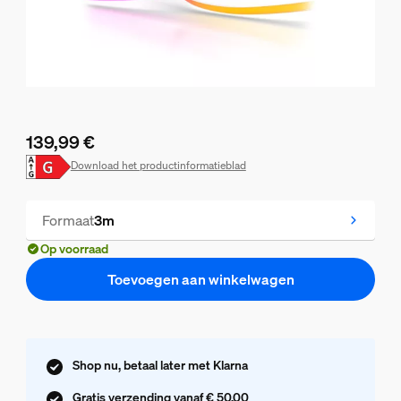
139,99 €
De huidige prijs is 139,99 €
Download het productinformatieblad
Formaat
3m
Op voorraad
Toevoegen aan winkelwagen
Shop nu, betaal later met Klarna
Gratis verzending vanaf € 50,00