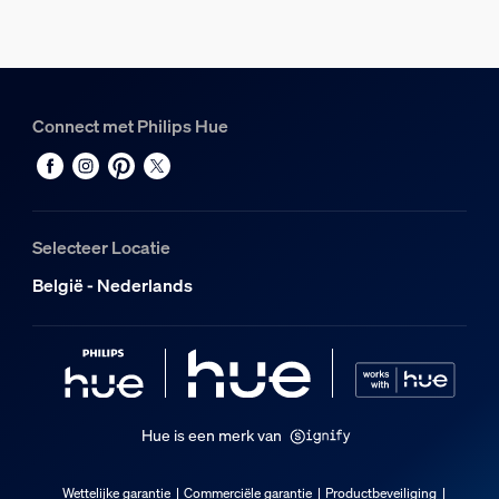
Brutogewicht
1,46 kg
Hoogte
256 mm
Connect met Philips Hue
Lengte
256 mm
Breedte
87 mm
Selecteer Locatie
Materiaalnummer (12NC)
België - Nederlands
929004608001
Verpakkingsinformatie
EAN
8721103089335
Hue is een merk van
Opgenomen vermogen
Wettelijke garantie
Commerciële garantie
Productbeveiliging