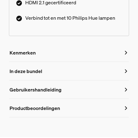
HDMI 2.1 gecertificeerd
Verbind tot en met 10 Philips Hue lampen
Kenmerken
Kenmerken
In deze bundel
Productnummer (EAN/UPC)
Gebruikershandleiding
330180
Productinformatie
Productbeoordelingen
Hue White and Color Ambiance Play tafellamp, 2-pack
1