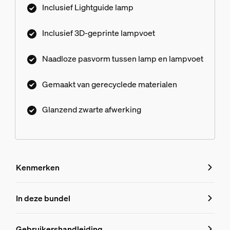
Inclusief Lightguide lamp
Inclusief 3D-geprinte lampvoet
Naadloze pasvorm tussen lamp en lampvoet
Gemaakt van gerecyclede materialen
Glanzend zwarte afwerking
Kenmerken
Kenmerken
In deze bundel
Productnummer (EAN/UPC)
Gebruikershandleiding