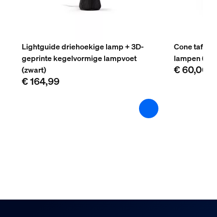
Lightguide driehoekige lamp + 3D-
Cone tafell
geprinte kegelvormige lampvoet
lampen (zwa
€ 60,00
(zwart)
€ 164,99