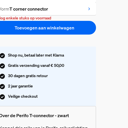
Vorm
T corner connector
og enkele stuks op voorraad
Toevoegen aan winkelwagen
Shop nu, betaal later met Klarna
Gratis verzending vanaf € 50,00
30 dagen gratis retour
2 jaar garantie
Veilige checkout
Over de Perifo T-connector - zwart
Koppel drie rails van je Perifo-railverlichting