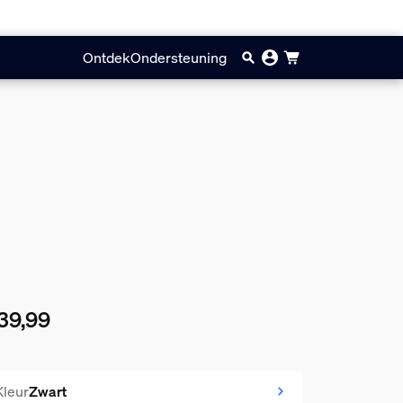
Ontdek
Ondersteuning
39,99
huidige prijs is € 39,99
Kleur
Zwart