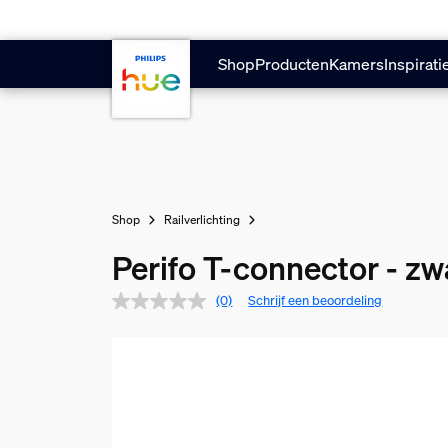
Doorgaan naar inhoud
Shop
Producten
Kamers
Inspirati
Shop
Railverlichting
Perifo T-connector - zw
(0)
Schrijf een beoordeling