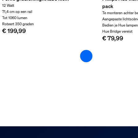
pack
12 Watt
71,4 cm op een rail
Te monteren achter be
Tot 1060 lumen
Aangepaste lichtscène
Roteert 350 graden
Bedien je Hue lampen
€ 199,99
Hue Bridge vereist
€ 79,99
 van product