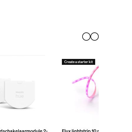
Create a starter kit
ndschakelaarmodule 2-
Flux lightstrip 10 m