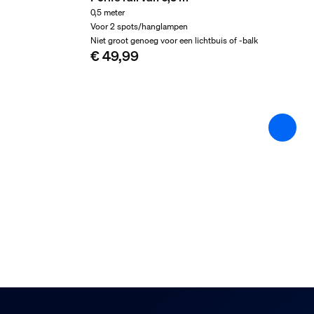
Brutogewicht
0,5 meter
Voor 2 spots/hanglampen
0,17 kg
Niet groot genoeg voor een lichtbuis of -balk
Hoogte
€ 49,99
55 mm
Lengte
188 mm
Breedte
110 mm
Materiaalnummer (12NC)
929003734901
Afmetingen en gewicht
Totale hoogte
19 mm
Totale lengte