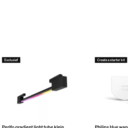
er, Keuken
Exclusief
Create a starter kit
 verpakking
Perifo gradient light tube klein
Philips Hue wa