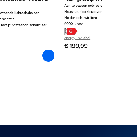
Aan te passen scènes en effecten
Nauwkeurige kleurovergangen van Chroma
staande lichtschakelaar
Helder, echt wit licht
 selectie
2000 lumen
 met je bestaande schakelaar
energy.link.label
€ 199,99