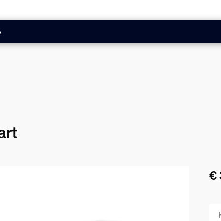
e
art
€ 
De 