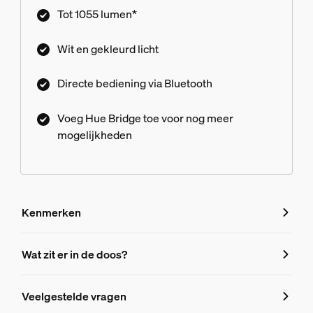
Tot 1055 lumen*
Wit en gekleurd licht
Directe bediening via Bluetooth
Voeg Hue Bridge toe voor nog meer
mogelijkheden
Kenmerken
Kenmerken
Wat zit er in de doos?
Productnummer (EAN/UPC)
Veelgestelde vragen
8719514291171