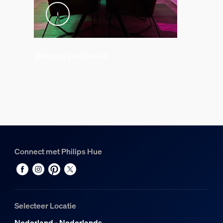
Verpakkingsinformatie
EAN
8719514291171
@Wouter van Foeken
Opgenomen vermogen
Energieverbruik in stand-by
0,5
Energie-efficiëntielabel (EEL)
F
Connect met Philips Hue
Energieverbruik
11
Afmetingen en gewicht van product
Selecteer Locatie
Totale hoogte
Nederland - Nederlands