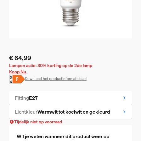
€ 64,99
De huidige prijs is € 64,99
Lampen actie: 30% korting op de 2de lamp
Koop Nu
Download het productinformatieblad
Fitting
E27
Tijdelijk niet op voorraad
Lichtkleur
Warmwit tot koelwit en gekleurd
Tijdelijk niet op voorraad
Tijdelijk niet op voorraad
Wil je weten wanneer dit product weer op