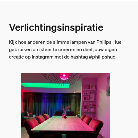
Afmetingen en gewicht verpakking
EAN/UPC - product
Verlichtingsinspiratie
8719514291171
Nettogewicht
Kijk hoe anderen de slimme lampen van Philips Hue
0,06 kg
gebruiken om sfeer te creëren en deel jouw eigen
creatie op Instagram met de hashtag #philipshue
Brutogewicht
0,11 kg
Hoogte
174 mm
Lengte
72 mm
Breedte
72 mm
Materiaalnummer (12NC)
929002468801