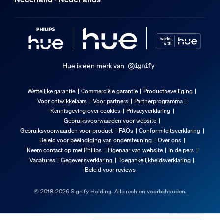
110 mm
Service
Garantie
2 jaar
Hue is een merk van
Technische specificaties
Wettelijke garantie
Commerciële garantie
Productbeveiliging
Voor ontwikkelaars
Voor partners
Partnerprogramma
Lichtsterkte in lumen bij 4000 K
Kennisgeving over cookies
Privacyverklaring
Gebruiksvoorwaarden voor website
1.055
Gebruiksvoorwaarden voor product
FAQs
Conformiteitsverklaring
Diameter
Beleid voor beëindiging van ondersteuning
Over ons
60 mm
Neem contact op met Philips
Eigenaar van website
In de pers
Vacatures
Gegevensverklaring
Toegankelijkheidsverklaring
Gewicht
Beleid voor reviews
72
© 2018-2026 Signify Holding. Alle rechten voorbehouden.
Lamptechnologie
Led