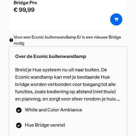
Bridge Pro
van
€ 99,99
de
5
sterren.
4
Voor een Econic buitenwandlamp Er is een nieuwe Bridge
beoordelingen
nodig
Over de Econic buitenwandlamp
Breid je Hue systeem nu uit naar buiten. De
Econic wandlamp kan met je bestaande Hue
bridge worden verbonden voor toegang tot alle
functies, zoals bediening op afstand (niet thuis)
en planning, en zorgt voor sfeer rondom je huis.
Hue bridge niet meegeleverd.
White and Color Ambiance
Hue Bridge vereist