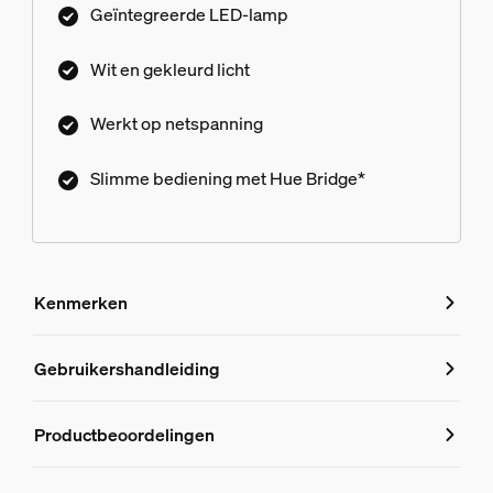
Geïntegreerde LED-lamp
Wit en gekleurd licht
Werkt op netspanning
Slimme bediening met Hue Bridge*
Kenmerken
Kenmerken
Gebruikershandleiding
Productnummer (EAN/UPC)
Productbeoordelingen
8718696170564