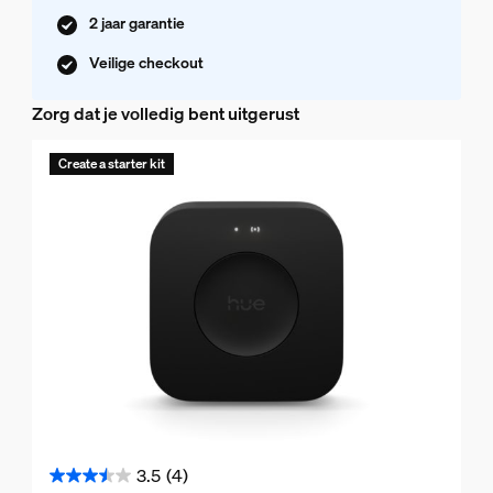
2 jaar garantie
Veilige checkout
Zorg dat je volledig bent uitgerust
Create a starter kit
3.5
(4)
3.5