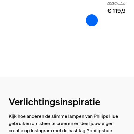
energy.link.label
2000-6500 K
€ 119,99
Diversen
Type
Hanglampen
Afmetingen en gewicht verpakking
EAN/UPC - product
8719514407503
Nettogewicht
0,5 kg
Verlichtingsinspiratie
Brutogewicht
0,9 kg
Kijk hoe anderen de slimme lampen van Philips Hue
Hoogte
gebruiken om sfeer te creëren en deel jouw eigen
110 mm
creatie op Instagram met de hashtag #philipshue