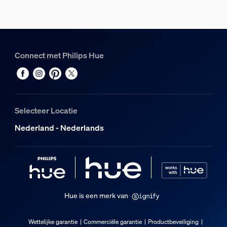
Garantie
2 jaar
Technische specificaties
Connect met Philips Hue
Lichtsterkte in lumen bij 4000 K
510
Maximale levensduur lamp
Selecteer Locatie
25.000
Nederland - Nederlands
Lichtkleur
Gekleurd en wit licht (RGBW)
Netspanning
24 V
Energieklasse meegeleverde lichtbron
Hue is een merk van
F
Wattage meegeleverde lamp
Wettelijke garantie
Commerciële garantie
Productbeveiliging