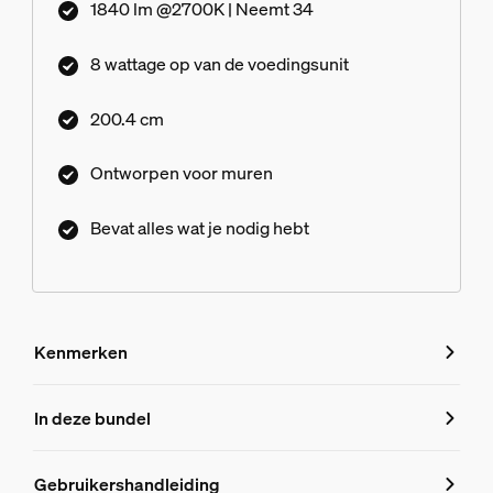
1840 lm @2700K | Neemt 34
8 wattage op van de voedingsunit
200.4 cm
Ontworpen voor muren
Bevat alles wat je nodig hebt
Kenmerken
Kenmerken
In deze bundel
Productnummer (EAN/UPC)
Gebruikershandleiding