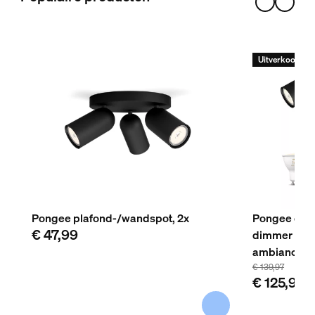
Uitverkoop
Pongee plafond-/wandspot, 2x
Pongee opbo
€ 47,99
dimmer swit
ambiance-l
€ 139,97
€ 125,97