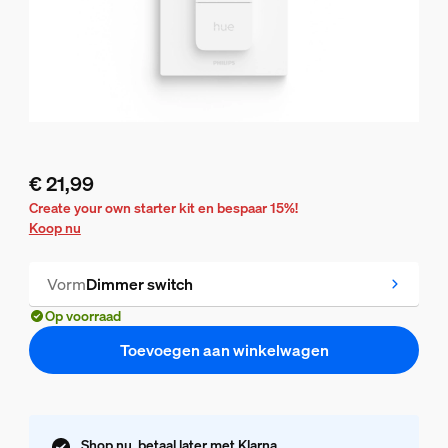
€ 21,99
De huidige prijs is € 21,99
Create your own starter kit en bespaar 15%!
Koop nu
Vorm
Dimmer switch
Op voorraad
Toevoegen aan winkelwagen
Shop nu, betaal later met Klarna