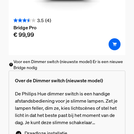
3.5
(4)
3.5
Bridge Pro
van
€ 99,99
de
5
sterren.
4
Voor een Dimmer switch (nieuwste model) Er is een nieuwe
beoordelingen
Bridge nodig
Over de Dimmer switch (nieuwste model)
De Philips Hue dimmer switch is een handige
afstandsbediening voor je slimme lampen. Zet je
lampen feller, dim ze, kies lichtscènes of stel het
licht in dat het beste past bij het moment van de
dag. Je kunt deze slimme schakelaar
gemakkelijk aan de wand plakken of de
Draadloze installatie