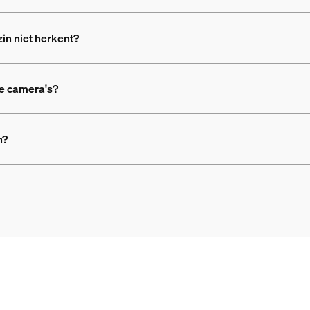
in niet herkent?
re camera's?
n?