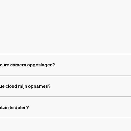
ecure camera opgeslagen?
Hue cloud mijn opnames?
tzin te delen?