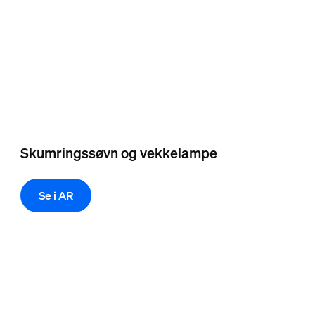
Skumringssøvn og vekkelampe
Se i AR