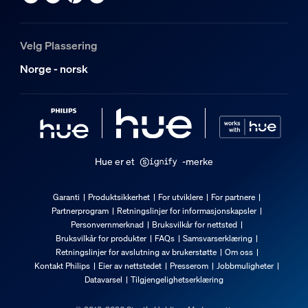
Velg Plassering
Norge - norsk
Hue er et
-merke
Garanti
Produktsikkerhet
For utviklere
For partnere
Partnerprogram
Retningslinjer for informasjonskapsler
Personvernmerknad
Bruksvilkår for nettsted
Bruksvilkår for produkter
FAQs
Samsvarserklæring
Retningslinjer for avslutning av brukerstøtte
Om oss
Kontakt Philips
Eier av nettstedet
Presserom
Jobbmuligheter
Datavarsel
Tilgjengelighetserklæring