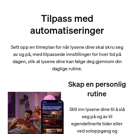
Tilpass med
automatiseringer
Sett opp en timeplan for når lysene dine skal skru seg
av og på, med tilpassede innstillinger for hver tid på
dagen, slik at lysene dine kan følge deg gjennom din
daglige rutine.
Skap en personlig
rutine
Still inn lysene dine til å slå
seg på og av til
egendefinerte tider eller
ved soloppgang og