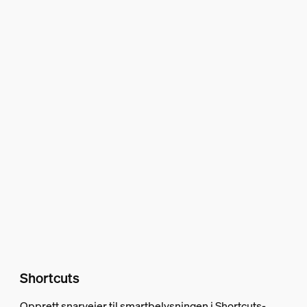
Shortcuts
Opprett snarveier til smartbelysningen i Shortcuts-