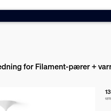
edning for Filament-pærer + varm
13
137
Pak