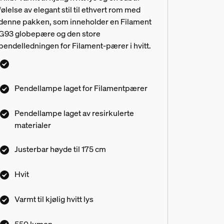
følelse av elegant stil til ethvert rom med
denne pakken, som inneholder en Filament
G93 globepære og den store
pendelledningen for Filament-pærer i hvitt.
Pendellampe laget for Filamentpærer
Pendellampe laget av resirkulerte
materialer
Justerbar høyde til 175 cm
Hvit
Varmt til kjølig hvitt lys
550 lumen