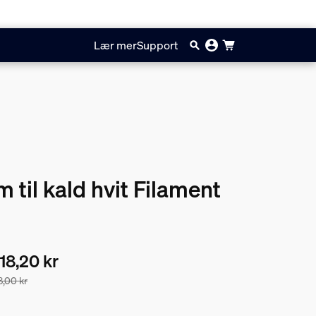
Lær mer
Support
 til kald hvit Filament
18,20 kr
8,00 kr
keprisen er 1318,20 kr, prisen på produktene i denne pakken s