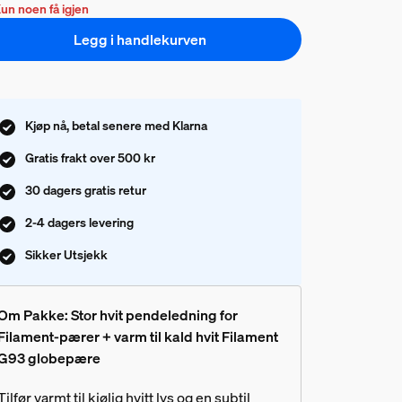
un noen få igjen
Legg i handlekurven
Kjøp nå, betal senere med Klarna
Gratis frakt over 500 kr
30 dagers gratis retur
2-4 dagers levering
Sikker Utsjekk
Om Pakke: Stor hvit pendeledning for
Filament-pærer + varm til kald hvit Filament
G93 globepære
Tilfør varmt til kjølig hvitt lys og en subtil