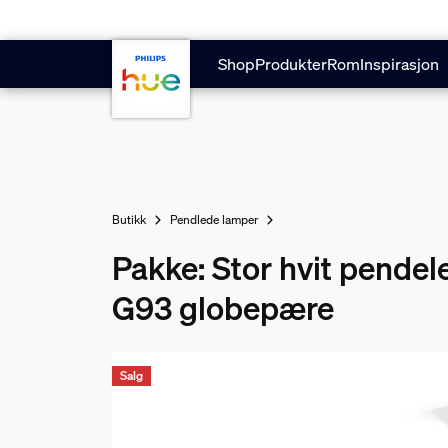
Hopp til hovedinnhold
Shop
Produkter
Rom
Inspirasjon
Butikk
Pendlede lamper
Pakke: Stor hvit pendel
G93 globepære
Salg