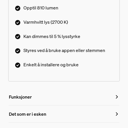
lysstyrke helt ned til 5 % ved hjelp av Hue-appen.
Opptil 810 lumen
Varmhvitt lys (2700 K)
Kan dimmes til 5 % lysstyrke
Styres ved å bruke appen eller stemmen
Enkelt å installere og bruke
Funksjoner
Funksjoner
Det som er i esken
Produktnummer (EAN/UPC)