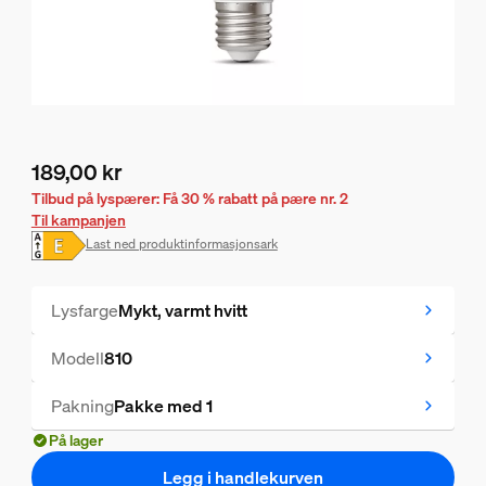
189,00 kr
Nåværende pris er 189,00 kr
Tilbud på lyspærer: Få 30 % rabatt på pære nr. 2
Til kampanjen
Last ned produktinformasjonsark
Lysfarge
Mykt, varmt hvitt
Modell
810
Pakning
Pakke med 1
På lager
Legg i handlekurven