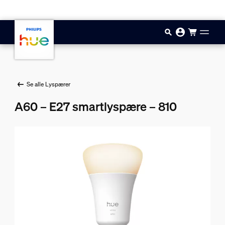
Hopp til hovedinnhold
Se alle Lyspærer
A60 – E27 smartlyspære – 810