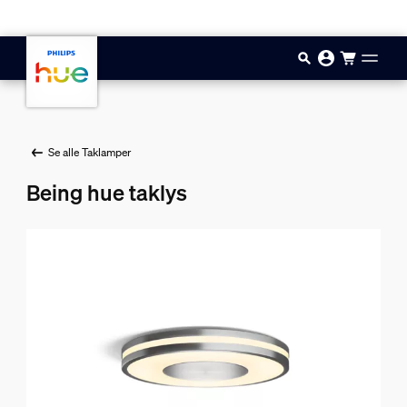
Hopp til hovedinnhold
Se alle Taklamper
Being hue taklys