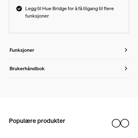
Legg til Hue Bridge for å få tilgang til flere
funksjoner
Funksjoner
Funksjoner
Brukerhåndbok
Produktnummer (EAN/UPC)
8719514341111
Design og utseende
Farge
Populære produkter
Aluminium
Materiale