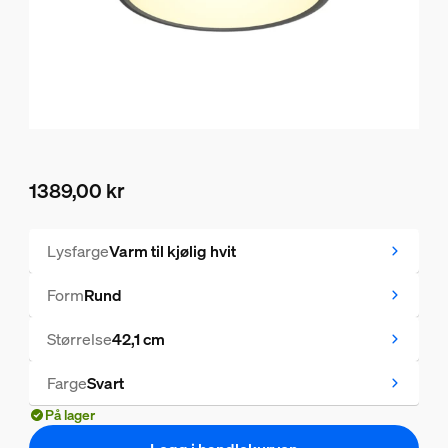
1389,00 kr
Nåværende pris er 1389,00 kr
Lysfarge
Varm til kjølig hvit
Form
Rund
Størrelse
42,1 cm
Farge
Svart
På lager