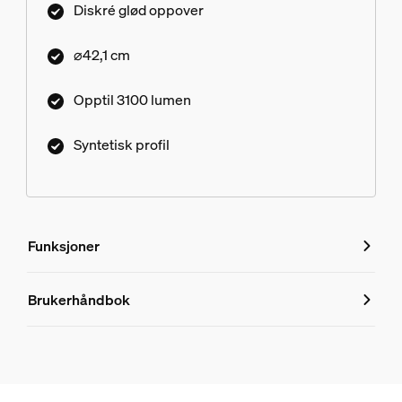
Diskré glød oppover
⌀42,1 cm
Opptil 3100 lumen
Syntetisk profil
Funksjoner
Funksjoner
Brukerhåndbok
Produktnummer (EAN/UPC)
8720169330733
Design og utseende