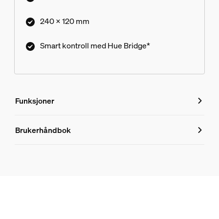
240 x 120 mm
Smart kontroll med Hue Bridge*
Funksjoner
Funksjoner
Brukerhåndbok
Produktnummer (EAN/UPC)
8718696170489
Design og utseende
Farge