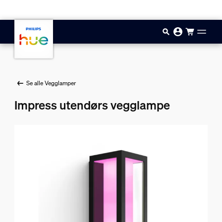
Hopp til hovedinnhold
Se alle Vegglamper
Impress utendørs vegglampe