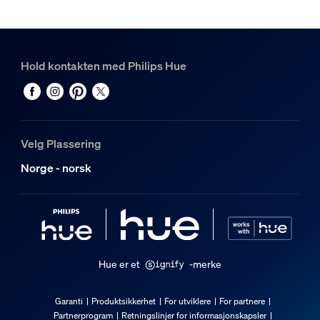
Svart
Materiale
Glass
Hold kontakten med Philips Hue
Holdbarhet
Nominell levetid
25 000
Velg Plassering
Ekstra funksjon/tilbehør følger med.
Norge - norsk
Kan dimmes med Hue-app og -bryter
Ja
Integrert LED
Ja
Hue er et
-merke
Lysegenskaper
Garanti
Produktsikkerhet
For utviklere
For partnere
Partnerprogram
Retningslinjer for informasjonskapsler