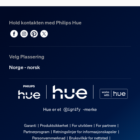
Lysegenskaper
Hold kontakten med Philips Hue
Fargegjengivelsesindeks (CRI)
>80
Fargetemperatur
2000-6500 K
Velg Plassering
Lyslenke/Lightstrip
Norge - norsk
Kan klippes
Nei
Kan forlenges
Nei
Hue er et
-merke
Inngangsspenning
220V-240V
Garanti
Produktsikkerhet
For utviklere
For partnere
Partnerprogram
Retningslinjer for informasjonskapsler
Lengde
Personvernmerknad
Bruksvilkår for nettsted