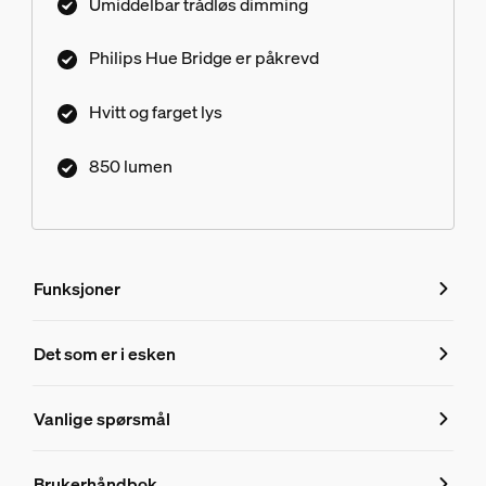
Umiddelbar trådløs dimming
Philips Hue Bridge er påkrevd
Hvitt og farget lys
850 lumen
Funksjoner
Funksjoner
Det som er i esken
Produktnummer (EAN/UPC)
Vanlige spørsmål
8718699709839
Vanlige spørsmål
Design og utseende
Brukerhåndbok