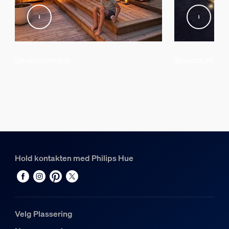
Integrert LED
Ja
Garanti
@hannasanglar
@nasza.stodol
2 år
Ja
Lysegenskaper
Fargegjengivelsesindeks (CRI)
>80
Hold kontakten med Philips Hue
Fargetemperatur
2000-6500 K
Lyslenke/Lightstrip
Velg Plassering
Kan klippes