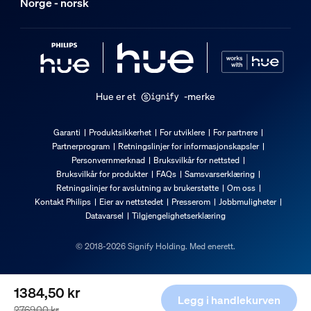
Norge - norsk
Nei
Kan forlenges
Nei
Inngangsspenning
220V-240V
Hue er et
-merke
Lengde
4 869,18 mm
Garanti
Produktsikkerhet
For utviklere
For partnere
Partnerprogram
Retningslinjer for informasjonskapsler
Maks. strømforbruk i standbymodus
Personvernmerknad
Bruksvilkår for nettsted
0,5 W
Bruksvilkår for produkter
FAQs
Samsvarserklæring
Effekt
Retningslinjer for avslutning av brukerstøtte
Om oss
Kontakt Philips
Eier av nettstedet
Presserom
Jobbmuligheter
37,5 W
Datavarsel
Tilgjengelighetserklæring
Diverse
© 2018-2026 Signify Holding. Med enerett.
Type
Light Strips
1384,50 kr
Legg i handlekurven
2769,00 kr