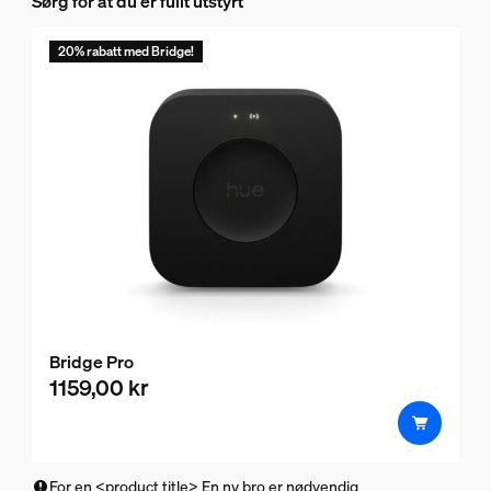
Sørg for at du er fullt utstyrt
20% rabatt med Bridge!
Bridge Pro
1159,00 kr
For en <product title> En ny bro er nødvendig