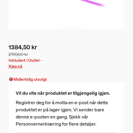
1384,50 kr
2769,00 kr
Nåværende pris er 1384,50 kr, opprinnelig pris er 2769,00 
Inkludert i Outlet -
Kjøp nå
Midlertidig utsolgt
Vil du vite når produktet er tilgjengelig igjen.
Registrer deg for å motta en e-post når dette
produktet er på lager igjen. Vi sender bare
denne e-posten en gang. Sjekk vår
Personvernerklæring for flere detaljer.