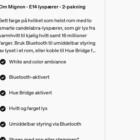
Om Mignon - E14 lyspærer - 2-pakning
Sett farge på hvilket som helst rom med to
smarte candelabra-lyspærer, som gir lys fra
varmhvitt til kjølig hvitt samt 16 millioner
farger. Bruk Bluetooth til umiddelbar styring
av lyset i et rom, eller koble til Hue Bridge for
å låse opp alle funksjonene.
White and color ambiance
Bluetooth-aktivert
Hue Bridge aktivert
Hvitt og farget lys
Umiddelbar styring via Bluetooth
Styres med app eller stemmen*