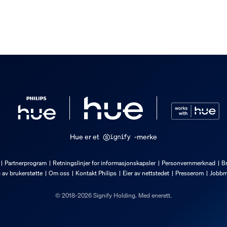
et Hue Bridge-styrt Philips Hue
 kan bruke en spotlight med tr
et Philips Hue-oppsett med Blue
r følger med.
Hue er et
-merke
Partnerprogram
Retningslinjer for informasjonskapsler
Personvernmerknad
Br
g av brukerstøtte
Om oss
Kontakt Philips
Eier av nettstedet
Presserom
Jobbm
© 2018-2026 Signify Holding. Med enerett.