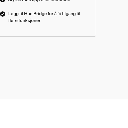
Legg til Hue Bridge for å få tilgang til
flere funksjoner
White and color ambiance Phili
atninger?