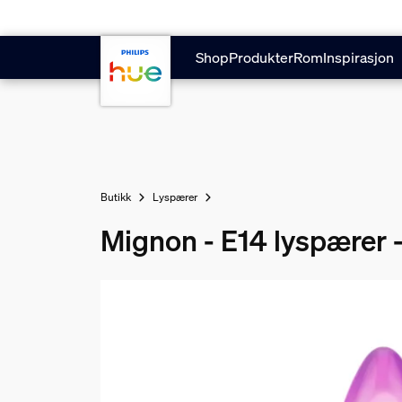
Hopp til hovedinnhold
Shop
Produkter
Rom
Inspirasjon
Butikk
Lyspærer
Mignon - E14 lyspærer 