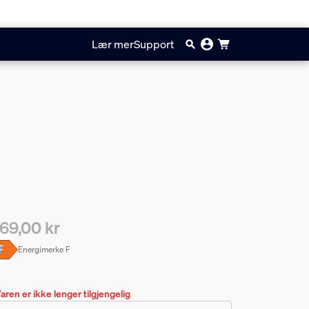
Lær mer
Support
69,00 kr
ærende pris er 1269,00 kr
Energimerke
F
aren er ikke lenger tilgjengelig