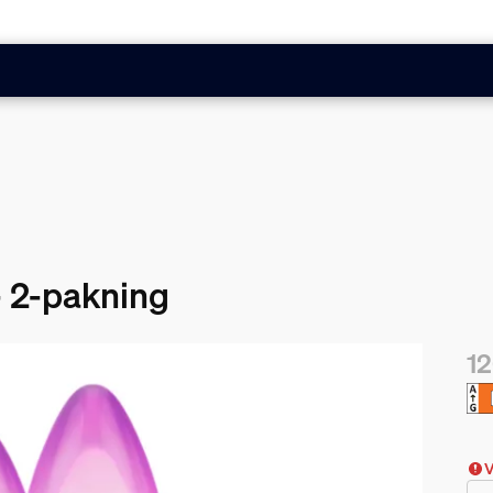
- 2-pakning
12
Nåv
V