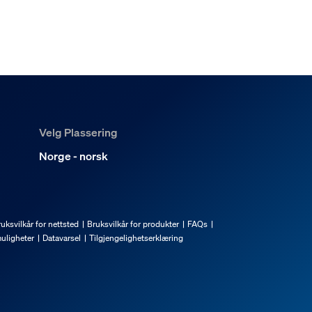
-oppsett?
ansformatoren min?
Velg Plassering
tooth-styring?
Norge - norsk
uksvilkår for nettsted
Bruksvilkår for produkter
FAQs
uligheter
Datavarsel
Tilgjengelighetserklæring