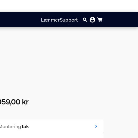
Lær mer
Support
59,00 kr
ærende pris er 8059,00 kr
Montering
Tak