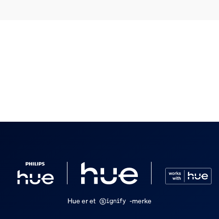
r følger med.
Hue er et
-merke