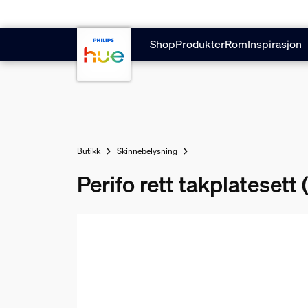
Hopp til hovedinnhold
Shop
Produkter
Rom
Inspirasjon
Butikk
Skinnebelysning
Perifo rett takplatesett 