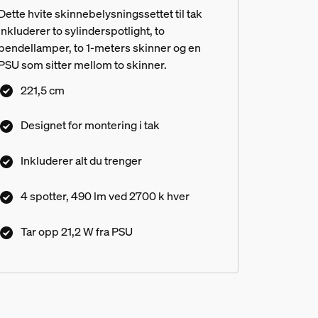
Dette hvite skinnebelysningssettet til tak
inkluderer to sylinderspotlight, to
pendellamper, to 1-meters skinner og en
PSU som sitter mellom to skinner.
221,5 cm
Designet for montering i tak
Inkluderer alt du trenger
4 spotter, 490 lm ved 2700 k hver
Tar opp 21,2 W fra PSU