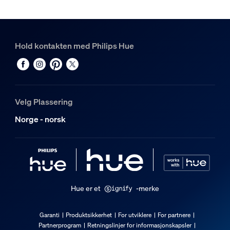
Svart
Materiale
Metall, Syntetiske materialer
Hold kontakten med Philips Hue
Holdbarhet
Nominell levetid
25 000
Velg Plassering
Ekstra funksjon/tilbehør følger med.
Norge - norsk
Integrert LED
Ja
Lysegenskaper
Hue er et
-merke
Fargetemperatur
2000-6500 K
Garanti
Produktsikkerhet
For utviklere
For partnere
Partnerprogram
Retningslinjer for informasjonskapsler