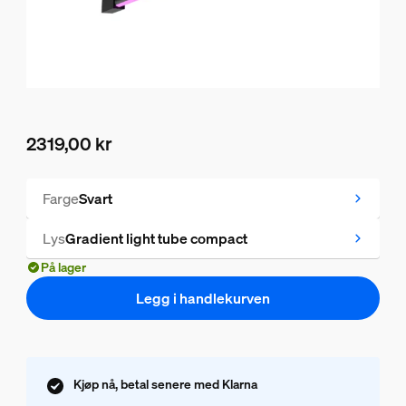
2319,00 kr
Nåværende pris er 2319,00 kr
Farge
Svart
Lys
Gradient light tube compact
På lager
Legg i handlekurven
Kjøp nå, betal senere med Klarna