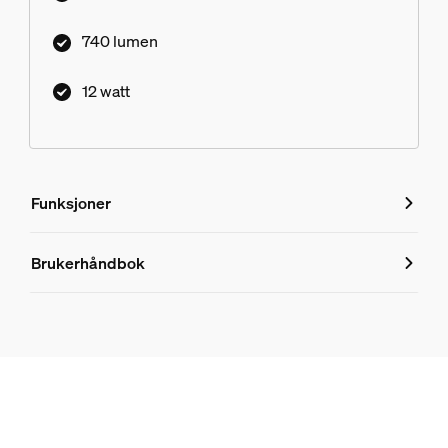
740 lumen
12 watt
Funksjoner
Funksjoner
Brukerhåndbok
Produktnummer (EAN/UPC)
8719514407565
Design og utseende
Farge