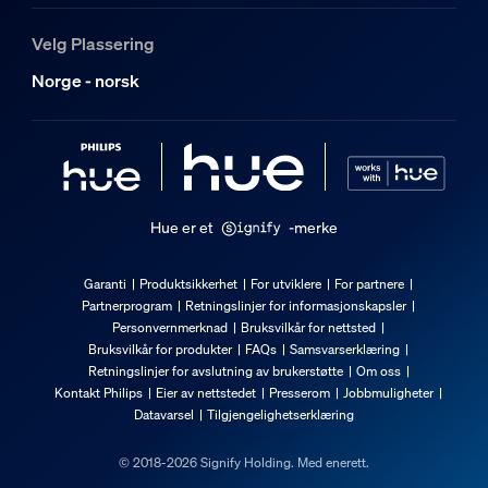
50 000
Velg Plassering
Nominell levetid
Norge - norsk
25 000
Miljøet
Maks fuktighet ved drift
5 % <H<95 % (ikke-kondenserende)
Hue er et
-merke
Driftstemperatur
–20 °C til 40 °C
Garanti
Produktsikkerhet
For utviklere
For partnere
Partnerprogram
Retningslinjer for informasjonskapsler
Ekstra funksjon/tilbehør følger med.
Personvernmerknad
Bruksvilkår for nettsted
Bruksvilkår for produkter
FAQs
Samsvarserklæring
Retningslinjer for avslutning av brukerstøtte
Om oss
Batterier følger med
Kontakt Philips
Eier av nettstedet
Presserom
Jobbmuligheter
Ja
Datavarsel
Tilgjengelighetserklæring
Kan dimmes med Hue-app og -bryter
© 2018-2026 Signify Holding. Med enerett.
Ja