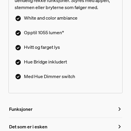
uendelig rekke funksjoner. Styres med appen,
stemmen eller bryterne som følger med.
White and color ambiance
Opptil 1055 lumen*
Hvitt og farget lys
Hue Bridge inkludert
Med Hue Dimmer switch
Funksjoner
Funksjoner
Det som er i esken