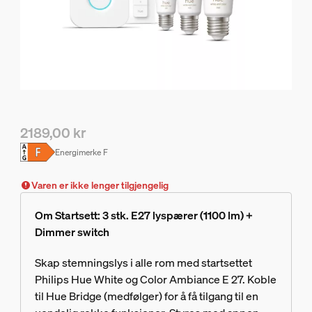
2189,00 kr
Nåværende pris er 2189,00 kr
Energimerke
F
Varen er ikke lenger tilgjengelig
Om Startsett: 3 stk. E27 lyspærer (1100 lm) +
Dimmer switch
Skap stemningslys i alle rom med startsettet
Philips Hue White og Color Ambiance E 27. Koble
til Hue Bridge (medfølger) for å få tilgang til en