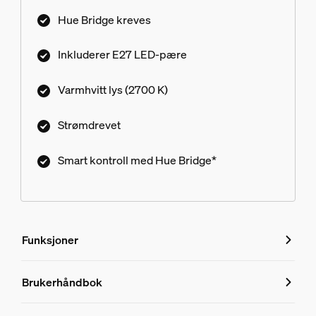
Hue Bridge kreves
Inkluderer E27 LED-pære
Varmhvitt lys (2700 K)
Strømdrevet
Smart kontroll med Hue Bridge*
Funksjoner
Funksjoner
Brukerhåndbok
Produktnummer (EAN/UPC)